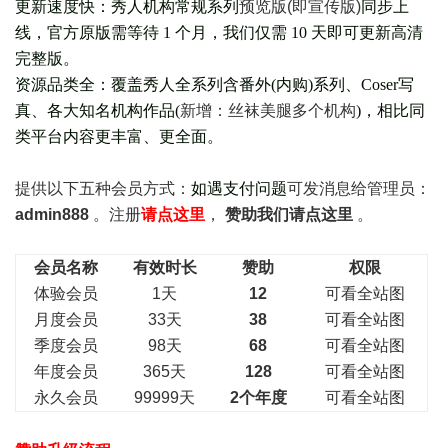
更新速度快：秀人机构常规系列
预览版(即宣传版)
同步上
线，官方原版需等待 1 个月，我们仅需 10 天即可更新高清
完整版。
资源品类全：覆盖秀人全系列含番外(
内购
)系列、Coser写
真、各大知名机构作品(
新增：丝袜美腿多个机构
)，相比同
类平台内容更丰富、更全面。
提供以下五种会员
方式：
如遇支付问题
可发消息给管理员：
admin888
。注册
请点这里
，
赞助我们请点这里
。
会员名称
有效时长
赞助
权限
体验会员
1天
12
可看全站图
月度会员
33天
38
可看全站图
季度会员
98天
68
可看全站图
年度会员
365天
128
可看全站图
永久会员
99999天
2个年度
可看全站图