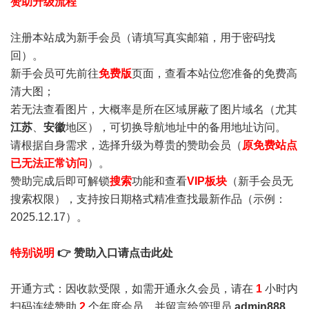
赞助升级流程
注册本站成为新手会员
（请填写真实邮箱，用于密码找
回）。
新手会员可先前往
免费版
页面，查看本站位您准备的免费高
清大图；
若无法查看图片，大概率是所在区域屏蔽了图片域名（尤其
江苏
、
安徽
地区），可切换导航地址中的备用地址访问。
请根据自身需求，选择升级为尊贵的赞助会员（
原免费站点
已无法正常访问
）。
赞助完成后即可解锁
搜索
功能和查看
VIP板块
（新手会员无
搜索权限），支持按日期格式精准查找最新作品（示例：
2025.12.17）。
特别说明
👉 赞助入口请点击此处
开通方式：因收款受限，如需开通永久会员，请在
1
小时内
扫码连续赞助
2
个年度会员，并留言给管理员
admin888
，