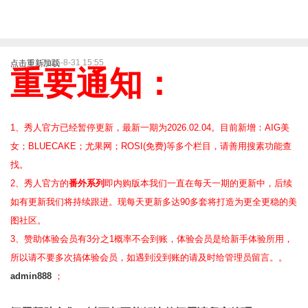
2025-8-31 15:55
点击重新加载
重要通知：
1、秀人官方已经暂停更新，最新一期为2026.02.04。目前新增：AIG美
女；BLUECAKE；尤果网；ROSI(免费)等
多个栏目，请善用搜素功能查
找。
2、
秀人官方的
番外系列
即内购版本我们一直在每天一期的更新中，后续
如有更新我们将持续跟进。现每天更新多达90多套将打造为更全更稳的美
图社区。
3、赞助体验会员
有3分之1概率不会到账，体验会员是给新手体验所用，
所以请不要多次搞体验会员，如遇到没到账的请及时给管理员留言。。
admin888
；