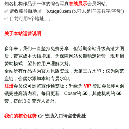
知名机构作品于一体的综合写真
在线展示
会员网站。
✅ 请收藏导航地址：
b.tuqu8.com
(b,可以是[任意数字/字母])
✅ 目前可用5个地址。。
关于本站运营说明
多年来，我们一直坚持免费分享，但近期全站升级高清大图
后，带宽成本大幅增加。为保障网站长期稳定运营，现开启
赞助模式，望各位用户理解支持。
全站所有作品均为官方原版资源，无第三方水印；仅为防范
盗链，会偶尔添加本站专属水印。
注册
会员仅可浏览宣传
预览版
；
升级为
VIP
赞助会员即可解
锁完整高清内容。每日更新：
Coser约
50
，其他机构约
60
套，
搭配 1-2 套秀人番外
。
我们的核心优势
👉 赞助入口请点击此处