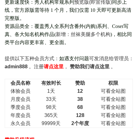
更新速度快：秀人机构常规系列
预览版(即宣传版)
同步上
线，官方原版需等待 1 个月，我们仅需 10 天即可更新高清
完整版。
资源品类全：覆盖秀人全系列含番外(
内购
)系列、Coser写
真、各大知名机构作品(
新增：丝袜美腿多个机构
)，相比同
类平台内容更丰富、更全面。
提供以下五种会员
方式：
如遇支付问题
可发消息给管理员：
admin888
。注册
请点这里
，
赞助我们请点这里
。
会员名称
有效时长
赞助
权限
体验会员
1天
12
可看全站图
月度会员
33天
38
可看全站图
季度会员
98天
68
可看全站图
年度会员
365天
128
可看全站图
永久会员
99999天
2个年度
可看全站图