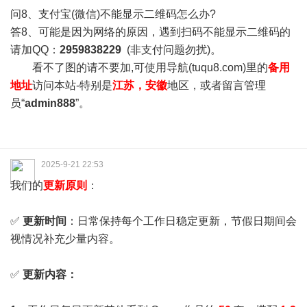
问8、支付宝(微信)不能显示二维码怎么办?
答8、可能是因为网络的原因，遇到扫码不能显示二维码的
请加QQ：
2959838229
(非支付问题勿扰)。
看不了图的请不要加,可使用导航(tuqu8.com)里的
备用
地址
访问本站-特别是
江苏，安徽
地区，或者留言管理
员“
admin888
”。
2025-9-21 22:53
我们的
更新原则
：
✅
更新时间
：日常保持每个工作日稳定更新，节假日期间会
视情况补充少量内容。
✅
更新内容：