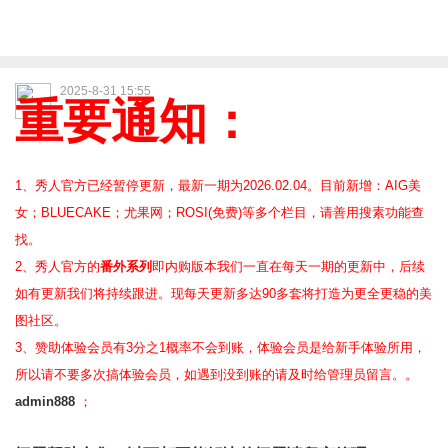
2025-8-31 15:55
重要通知：
1、秀人官方已经暂停更新，最新一期为2026.02.04。目前新增：AIG美
女；BLUECAKE；尤果网；ROSI(免费)等
多个栏目，请善用搜素功能查
找。
2、
秀人官方的
番外系列
即内购版本我们一直在每天一期的更新中，后续
如有更新我们将持续跟进。现每天更新多达90多套将打造为更全更稳的美
图社区。
3、赞助体验会员
有3分之1概率不会到账，体验会员是给新手体验所用，
所以请不要多次搞体验会员，如遇到没到账的请及时给管理员留言。。
admin888
；