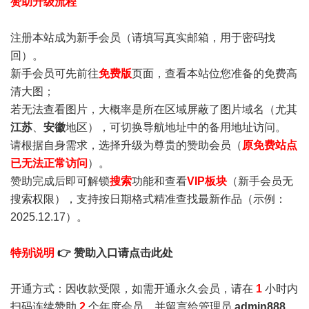
赞助升级流程
注册本站成为新手会员
（请填写真实邮箱，用于密码找
回）。
新手会员可先前往
免费版
页面，查看本站位您准备的免费高
清大图；
若无法查看图片，大概率是所在区域屏蔽了图片域名（尤其
江苏
、
安徽
地区），可切换导航地址中的备用地址访问。
请根据自身需求，选择升级为尊贵的赞助会员（
原免费站点
已无法正常访问
）。
赞助完成后即可解锁
搜索
功能和查看
VIP板块
（新手会员无
搜索权限），支持按日期格式精准查找最新作品（示例：
2025.12.17）。
特别说明
👉 赞助入口请点击此处
开通方式：因收款受限，如需开通永久会员，请在
1
小时内
扫码连续赞助
2
个年度会员，并留言给管理员
admin888
，