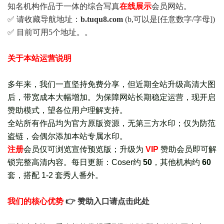
知名机构作品于一体的综合写真
在线展示
会员网站。
✅ 请收藏导航地址：
b.tuqu8.com
(b,可以是[任意数字/字母])
✅ 目前可用5个地址。。
关于本站运营说明
多年来，我们一直坚持免费分享，但近期全站升级高清大图
后，带宽成本大幅增加。为保障网站长期稳定运营，现开启
赞助模式，望各位用户理解支持。
全站所有作品均为官方原版资源，无第三方水印；仅为防范
盗链，会偶尔添加本站专属水印。
注册
会员仅可浏览宣传
预览版
；
升级为
VIP
赞助会员即可解
锁完整高清内容。每日更新：
Coser约
50
，其他机构约
60
套，
搭配 1-2 套秀人番外
。
我们的核心优势
👉 赞助入口请点击此处