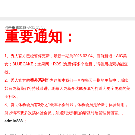
2025-8-31 15:55
点击重新加载
重要通知：
1、秀人官方已经暂停更新，最新一期为2026.02.04。目前新增：AIG美
女；BLUECAKE；尤果网；ROSI(免费)等
多个栏目，请善用搜素功能查
找。
2、
秀人官方的
番外系列
即内购版本我们一直在每天一期的更新中，后续
如有更新我们将持续跟进。现每天更新多达90多套将打造为更全更稳的美
图社区。
3、赞助体验会员
有3分之1概率不会到账，体验会员是给新手体验所用，
所以请不要多次搞体验会员，如遇到没到账的请及时给管理员留言。。
admin888
；