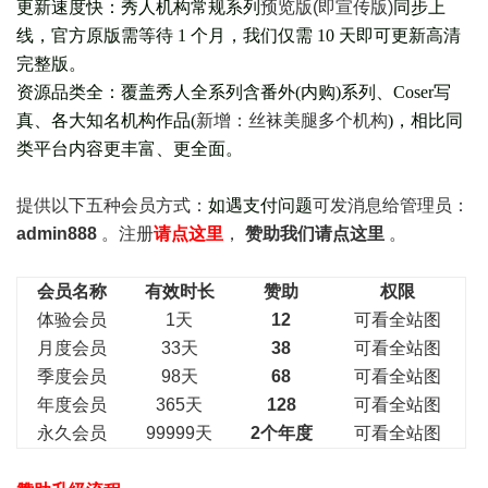
更新速度快：秀人机构常规系列
预览版(即宣传版)
同步上
线，官方原版需等待 1 个月，我们仅需 10 天即可更新高清
完整版。
资源品类全：覆盖秀人全系列含番外(
内购
)系列、Coser写
真、各大知名机构作品(
新增：丝袜美腿多个机构
)，相比同
类平台内容更丰富、更全面。
提供以下五种会员
方式：
如遇支付问题
可发消息给管理员：
admin888
。注册
请点这里
，
赞助我们请点这里
。
会员名称
有效时长
赞助
权限
体验会员
1天
12
可看全站图
月度会员
33天
38
可看全站图
季度会员
98天
68
可看全站图
年度会员
365天
128
可看全站图
永久会员
99999天
2个年度
可看全站图