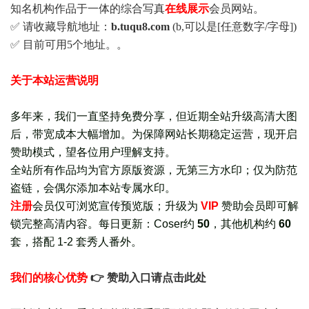
知名机构作品于一体的综合写真
在线展示
会员网站。
✅ 请收藏导航地址：
b.tuqu8.com
(b,可以是[任意数字/字母])
✅ 目前可用5个地址。。
关于本站运营说明
多年来，我们一直坚持免费分享，但近期全站升级高清大图
后，带宽成本大幅增加。为保障网站长期稳定运营，现开启
赞助模式，望各位用户理解支持。
全站所有作品均为官方原版资源，无第三方水印；仅为防范
盗链，会偶尔添加本站专属水印。
注册
会员仅可浏览宣传
预览版
；
升级为
VIP
赞助会员即可解
锁完整高清内容。每日更新：
Coser约
50
，其他机构约
60
套，
搭配 1-2 套秀人番外
。
我们的核心优势
👉 赞助入口请点击此处