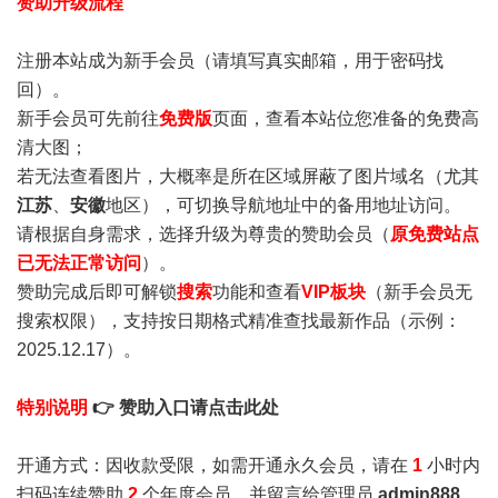
赞助升级流程
注册本站成为新手会员
（请填写真实邮箱，用于密码找
回）。
新手会员可先前往
免费版
页面，查看本站位您准备的免费高
清大图；
若无法查看图片，大概率是所在区域屏蔽了图片域名（尤其
江苏
、
安徽
地区），可切换导航地址中的备用地址访问。
请根据自身需求，选择升级为尊贵的赞助会员（
原免费站点
已无法正常访问
）。
赞助完成后即可解锁
搜索
功能和查看
VIP板块
（新手会员无
搜索权限），支持按日期格式精准查找最新作品（示例：
2025.12.17）。
特别说明
👉 赞助入口请点击此处
开通方式：因收款受限，如需开通永久会员，请在
1
小时内
扫码连续赞助
2
个年度会员，并留言给管理员
admin888
，