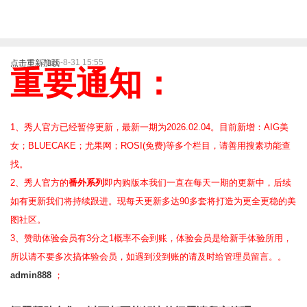
2025-8-31 15:55
点击重新加载
重要通知：
1、秀人官方已经暂停更新，最新一期为2026.02.04。目前新增：AIG美
女；BLUECAKE；尤果网；ROSI(免费)等
多个栏目，请善用搜素功能查
找。
2、
秀人官方的
番外系列
即内购版本我们一直在每天一期的更新中，后续
如有更新我们将持续跟进。现每天更新多达90多套将打造为更全更稳的美
图社区。
3、赞助体验会员
有3分之1概率不会到账，体验会员是给新手体验所用，
所以请不要多次搞体验会员，如遇到没到账的请及时给管理员留言。。
admin888
；