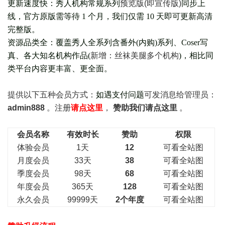
更新速度快：秀人机构常规系列
预览版(即宣传版)
同步上
线，官方原版需等待 1 个月，我们仅需 10 天即可更新高清
完整版。
资源品类全：覆盖秀人全系列含番外(
内购
)系列、Coser写
真、各大知名机构作品(
新增：丝袜美腿多个机构
)，相比同
类平台内容更丰富、更全面。
提供以下五种会员
方式：
如遇支付问题
可发消息给管理员：
admin888
。注册
请点这里
，
赞助我们请点这里
。
会员名称
有效时长
赞助
权限
体验会员
1天
12
可看全站图
月度会员
33天
38
可看全站图
季度会员
98天
68
可看全站图
年度会员
365天
128
可看全站图
永久会员
99999天
2个年度
可看全站图