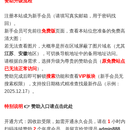
赞助升级流程
注册本站成为新手会员
（请填写真实邮箱，用于密码找
回）。
新手会员可先前往
免费版
页面，查看本站位您准备的免费高
清大图；
若无法查看图片，大概率是所在区域屏蔽了图片域名（尤其
江苏
、
安徽
地区），可切换导航地址中的备用地址访问。
请根据自身需求，选择升级为尊贵的赞助会员（
原免费站点
已无法正常访问
）。
赞助完成后即可解锁
搜索
功能和查看
VIP板块
（新手会员无
搜索权限），支持按日期格式精准查找最新作品（示例：
2025.12.17）。
特别说明
👉 赞助入口请点击此处
开通方式：因收款受限，如需开通永久会员，请在
1
小时内
扫码连续赞助
2
个年度会员，并留言给管理员
admin888
，