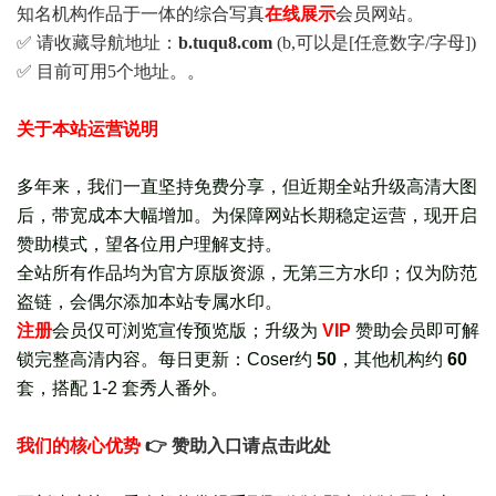
知名机构作品于一体的综合写真
在线展示
会员网站。
✅ 请收藏导航地址：
b.tuqu8.com
(b,可以是[任意数字/字母])
✅ 目前可用5个地址。。
关于本站运营说明
多年来，我们一直坚持免费分享，但近期全站升级高清大图
后，带宽成本大幅增加。为保障网站长期稳定运营，现开启
赞助模式，望各位用户理解支持。
全站所有作品均为官方原版资源，无第三方水印；仅为防范
盗链，会偶尔添加本站专属水印。
注册
会员仅可浏览宣传
预览版
；
升级为
VIP
赞助会员即可解
锁完整高清内容。每日更新：
Coser约
50
，其他机构约
60
套，
搭配 1-2 套秀人番外
。
我们的核心优势
👉 赞助入口请点击此处